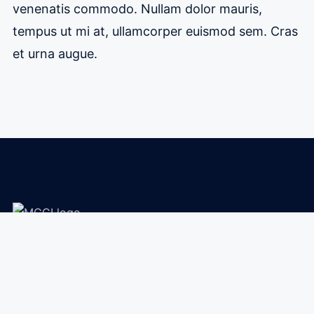
venenatis commodo. Nullam dolor mauris,
tempus ut mi at, ullamcorper euismod sem. Cras
et urna augue.
A multicultural Pentecostal church family in Watford,
helping people encounter Jesus, build community, and
live with purpose.