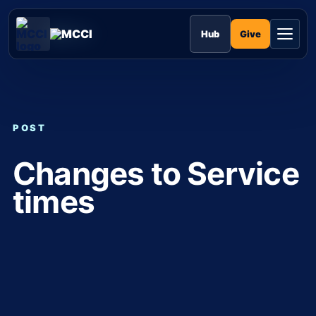
Skip
to
MCCI
content
Give
Hub
POST
Changes to Service
times